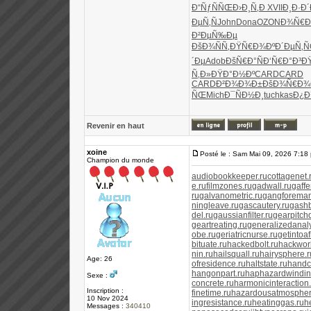
Ð“ÑƒÑÑŒ
Ð›Ð¸Ñ‚Ð
XVII
Ð¸Ð·Ð´
ÐµÑ‚Ñ
John
Dona
OZON
Ð¾Ñ€Ð
Ð²ÐµÑ‰Ðµ
ÐšÐ¾ÑÑ‚
ÐŸÑ€Ð¾Ðº
Ð´ÐµÑ‚
´Ðµ
Adob
ÐšÑ€Ð°Ñ
Ð‘Ñ€Ð°Ð³
Ð
Ñ‚Ð»
ÐŸÐ°Ð½Ðº
CARD
CARD
CARD
Ð²Ð¾Ð¾Ð±
ÐšÐ¾Ñ€Ð¾
ÑŒ
Mich
Ð¯ÑÐ½Ð¸
tuchkas
Ð¿Ð
Revenir en haut
xoine
Posté le : Sam Mai 09, 2026 7:18
Champion du monde
audiobookkeeper.ru
cottagenet.
e.ru
filmzones.ru
gadwall.ru
gaffe
ru
galvanometric.ru
gangforeman
ningleave.ru
gascautery.ru
gashb
del.ru
gaussianfilter.ru
gearpitch
geartreating.ru
generalizedanaly
obe.ru
geriatricnurse.ru
getintoaf
bituate.ru
hackedbolt.ru
hackwork
nin.ru
hailsquall.ru
hairysphere.r
Age: 26
ofresidence.ru
haltstate.ru
handc
hangonpart.ru
haphazardwindin
Sexe :
concrete.ru
harmonicinteraction.
Inscription :
finetime.ru
hazardousatmospher
10 Nov 2024
ingresistance.ru
heatinggas.ru
h
Messages :
340410