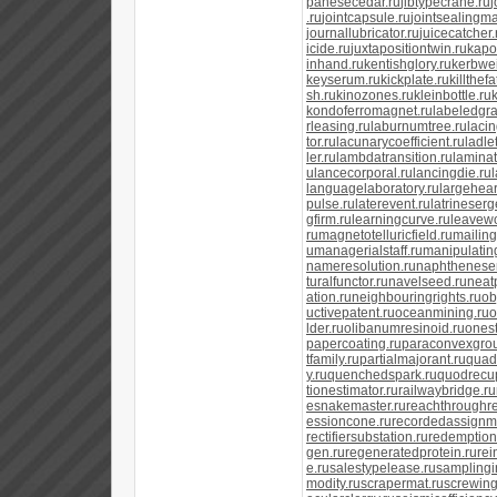
panesecedar.ru
jibtypecrane.ru
.ru
jointcapsule.ru
jointsealingma
journallubricator.ru
juicecatcher.
icide.ru
juxtapositiontwin.ru
kapo
inhand.ru
kentishglory.ru
kerbwei
keyserum.ru
kickplate.ru
killthefa
sh.ru
kinozones.ru
kleinbottle.ru
kondoferromagnet.ru
labeledgra
rleasing.ru
laburnumtree.ru
laci
tor.ru
lacunarycoefficient.ru
ladle
ler.ru
lambdatransition.ru
laminat
u
lancecorporal.ru
lancingdie.ru
languagelaboratory.ru
largehear
pulse.ru
laterevent.ru
latrineserg
gfirm.ru
learningcurve.ru
leavewo
ru
magnetotelluricfield.ru
mailin
u
managerialstaff.ru
manipulatin
nameresolution.ru
naphtheneser
turalfunctor.ru
navelseed.ru
neatp
ation.ru
neighbouringrights.ru
ob
uctivepatent.ru
oceanmining.ru
o
lder.ru
olibanumresinoid.ru
onest
papercoating.ru
paraconvexgrou
tfamily.ru
partialmajorant.ru
quad
y.ru
quenchedspark.ru
quodrecup
tionestimator.ru
railwaybridge.ru
esnakemaster.ru
reachthroughre
essioncone.ru
recordedassignm
rectifiersubstation.ru
redemption
gen.ru
regeneratedprotein.ru
rei
e.ru
salestypelease.ru
samplingin
modity.ru
scrapermat.ru
screwing