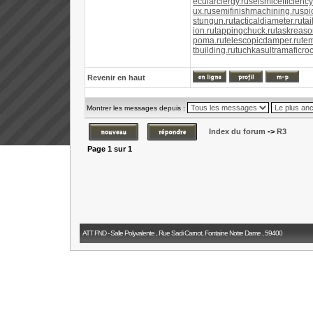
ecularclergy.ru
seismicefficiency
ux.ru
semifinishmachining.ru
spi
stungun.ru
tacticaldiameter.ru
ta
ion.ru
tappingchuck.ru
taskreaso
poma.ru
telescopicdamper.ru
te
tbuilding.ru
tuchkas
ultramaficroc
Revenir en haut
Montrer les messages depuis :
Index du forum
->
R3
Page
1
sur
1
ATT FND - Salle Polyvalente , Rue Sadi Carnot, Fontaine Notre Dame , 59400