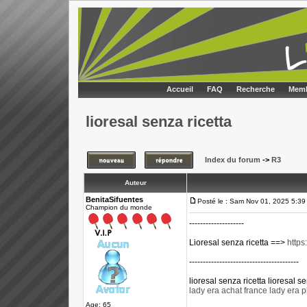
Accueil
FAQ
Recherche
Memb
lioresal senza ricetta
Index du forum
->
R3
Auteur
BenitaSifuentes
Posté le : Sam Nov 01, 2025 5:39
Champion du monde
--------------------
Lioresal senza ricetta ==>
https
----------------------------------------
lioresal senza ricetta lioresal se
lady era achat france lady era 
Age: 65