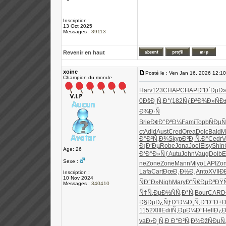
Inscription :
13 Oct 2025
Messages :
39113
Revenir en haut
xoine
Posté le : Ven Jan 16, 2026 12:1
Champion du monde
Harv
123
CHAP
CHAP
Ð˜Ð´ÐµÐ
0
ÐšÐ¸Ñ‚Ð°
(182
ÑƒÐ²Ð¾Ð»
Ñ
Ð¾Ð·Ñ
Brie
Ð¢Ð°ÐºÐ¼
Fami
Topb
ÑÐµÑ
ct
Adid
Aust
Cred
Orea
Dolc
Bald
Mi
Ð°Ð²Ñ‚Ð¾
Skyp
ÐºÐ¸Ñ‚Ð°
Cedr
V
Ð¡Ð‘Ðµ
Robe
Jona
Joel
Elsy
Shin
Age: 26
Ð‘Ð°Ð»Ñƒ
Autu
John
Vaug
Dolb
E
Sexe :
ne
Zone
Zone
Mann
Miyo
LAPI
Zo
Lafa
Cart
ÐœÐ¸Ð½Ð¸
Anto
XVII
Ð
Inscription :
10 Nov 2024
ÑÐ°Ð»
Nigh
Mary
Ð“Ñ€ÐµÐº
ÐŸ
Messages :
340410
Ñ‡Ñ‚ÐµÐ½
ÑÑ‚Ð°Ñ‚
Bour
CARD
Ð§ÐµÐ¿Ñƒ
Ð”Ð¼Ð¸Ñ‚
Ð¨Ð°Ð±Ð
1152
XIII
Edit
Ñ‚ÐµÐ¼Ð°
Hell
Ð¿Ð
va
Ð›Ð¸Ñ‚Ð
Ð°Ð²Ñ‚Ð¾
ÐžÑÐµÑ