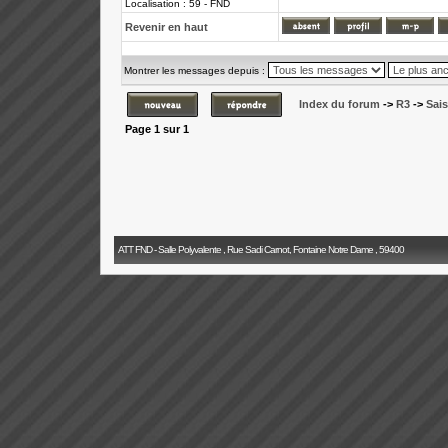
Localisation : 59 - FND
Revenir en haut
Montrer les messages depuis :
Index du forum
->
R3
->
Sai
Page
1
sur
1
ATT FND - Salle Polyvalente , Rue Sadi Carnot, Fontaine Notre Dame , 59400