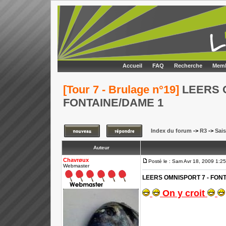
Accueil
FAQ
Recherche
Memb
[Tour 7 - Brulage n°19]
LEERS O
FONTAINE/DAME 1
Index du forum
->
R3
->
Sai
Auteur
Chavrøux
Posté le : Sam Avr 18, 2009 1:2
Webmaster
LEERS OMNISPORT 7 - FON
On y croit