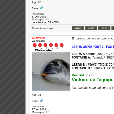
Age: 36
Sexe :
Inscription :
17 Avr 2009
Messages :
96
Localisation : 59 - FND
Revenir en haut
Chavrøux
Posté le : Dim Mai 10, 2009 4:5
Webmaster
LEERS OMNISPORT 7 - FON
LEERS A :
55(0/2) 65(0/2) 75(
FONTAINE A:
Yannick.P 30(2/2
LEERS B :
75(0/2) 75(0/2) 75(
FONTAINE B :
Franck.B 50(1/1
Résultat :
0 - 11
Victoire de l'équip
les résultats je ne sais pas si c
Age: 36
Sexe :
Inscription :
17 Avr 2009
Messages :
96