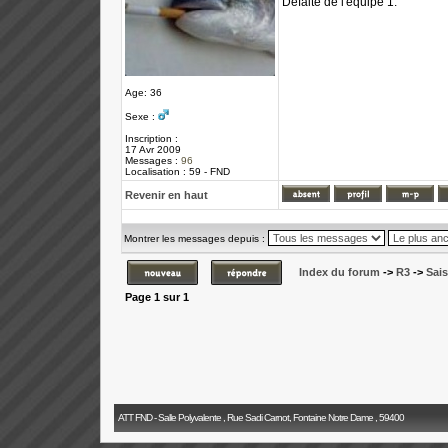
Défaite de l'équipe 1.
Age: 36
Sexe :
Inscription :
17 Avr 2009
Messages :
96
Localisation : 59 - FND
Revenir en haut
Montrer les messages depuis :
Index du forum
->
R3
->
Sai
Page
1
sur
1
ATT FND - Salle Polyvalente , Rue Sadi Carnot, Fontaine Notre Dame , 59400