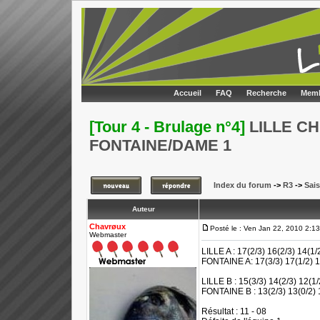
Accueil
FAQ
Recherche
Memb
[Tour 4 - Brulage n°4]
LILLE CH
FONTAINE/DAME 1
Index du forum
->
R3
->
Sai
Auteur
Chavrøux
Posté le : Ven Jan 22, 2010 2:1
Webmaster
LILLE A : 17(2/3) 16(2/3) 14(1/
FONTAINE A: 17(3/3) 17(1/2) 1
LILLE B : 15(3/3) 14(2/3) 12(1/
FONTAINE B : 13(2/3) 13(0/2) 
Résultat : 11 - 08