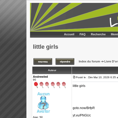
Accueil
FAQ
Recherche
Memb
little girls
Index du forum
->
Livre D'or
Auteur
Andrewled
Posté le : Dim Mai 10, 2026 6:35 
90
little girls
goto.now/BrfpR
yt.vu/PNGUc
Age: 50