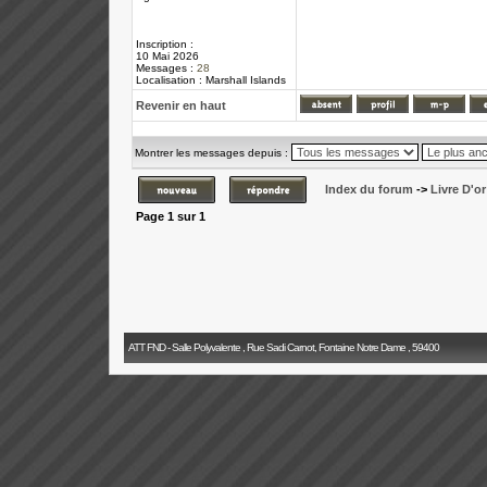
Inscription :
10 Mai 2026
Messages :
28
Localisation : Marshall Islands
Revenir en haut
Montrer les messages depuis :
Index du forum
->
Livre D'or
Page
1
sur
1
ATT FND - Salle Polyvalente , Rue Sadi Carnot, Fontaine Notre Dame , 59400