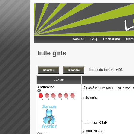
Accueil
FAQ
Recherche
Memb
little girls
Index du forum
->
D1
Auteur
Andrewled
Posté le : Dim Mai 10, 2026 6:29 
90
little girls
goto.now/BrfpR
yt.vu/PNGUc
Age: 50