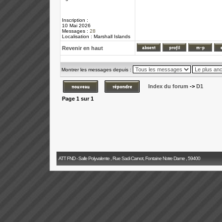
Inscription :
10 Mai 2026
Messages :
28
Localisation : Marshall Islands
Revenir en haut
Montrer les messages depuis :
Index du forum
->
D1
Page
1
sur
1
ATT FND - Salle Polyvalente , Rue Sadi Carnot, Fontaine Notre Dame , 59400