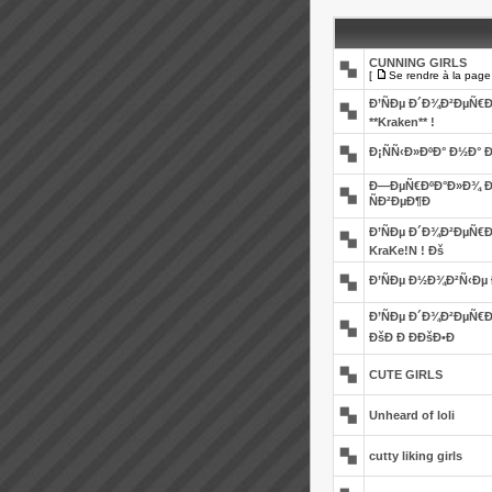
CUNNING GIRLS
[
Se rendre à la page
Ð’ÑÐµ Ð´Ð¾Ð²ÐµÑ€
**Kraken** !
Ð¡ÑÑ‹Ð»ÐºÐ° Ð½Ð° Ð
Ð—ÐµÑ€ÐºÐ°Ð»Ð¾ Ð
ÑÐ²ÐµÐ¶Ð
Ð’ÑÐµ Ð´Ð¾Ð²ÐµÑ€
KraKe!N ! Ðš
Ð’ÑÐµ Ð½Ð¾Ð²Ñ‹Ðµ 
Ð’ÑÐµ Ð´Ð¾Ð²ÐµÑ€Ð
ÐšÐ Ð ÐÐšÐ•Ð
CUTE GIRLS
Unheard of loli
cutty liking girls