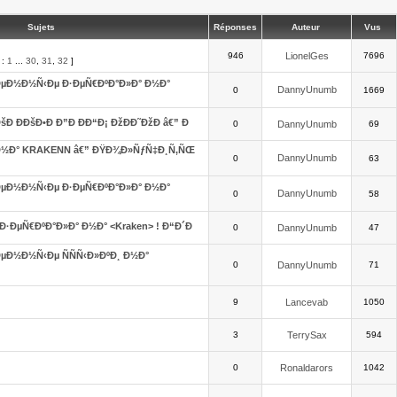
Sujets
Réponses
Auteur
Vus
946
LionelGes
7696
 :
1
...
30
,
31
,
32
]
ÐµÐ½Ð½Ñ‹Ðµ Ð·ÐµÑ€ÐºÐ°Ð»Ð° Ð½Ð°
DannyUnumb
0
1669
šÐ ÐÐšÐ•Ð Ð”Ð ÐÐ“Ð¡ ÐžÐÐ˜ÐžÐ â€” Ð
0
DannyUnumb
69
½Ð° KRAKENN â€” ÐŸÐ¾Ð»ÑƒÑ‡Ð¸Ñ‚ÑŒ
DannyUnumb
0
63
ÐµÐ½Ð½Ñ‹Ðµ Ð·ÐµÑ€ÐºÐ°Ð»Ð° Ð½Ð°
DannyUnumb
0
58
Ð·ÐµÑ€ÐºÐ°Ð»Ð° Ð½Ð° <Kraken> ! Ð“Ð´Ð
0
DannyUnumb
47
µÐ½Ð½Ñ‹Ðµ ÑÑÑ‹Ð»ÐºÐ¸ Ð½Ð°
0
DannyUnumb
71
9
Lancevab
1050
3
TerrySax
594
0
Ronaldarors
1042