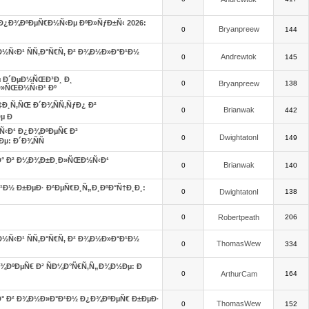
Ð¿Ð¾ÐºÐµÑ€Ð½Ñ‹Ðµ ÐºÐ»ÑƒÐ±Ñ‹ 2026:
Bryanpreew
0
144
Ñ‹Ð¹ ÑÑ‚Ð°Ñ€Ñ‚ Ð² Ð¾Ð½Ð»Ð°Ð¹Ð½
Andrewtok
0
145
 Ð´ÐµÐ½ÑŒÐ³Ð¸ Ð¸
0
Bryanpreew
138
»ÑŒÐ½Ñ‹Ð¹ Ðº
Ð¸Ñ‚ÑŒ Ð´Ð¾ÑÑ‚ÑƒÐ¿ Ð²
Brianwak
0
442
µ Ð
‹Ð¹ Ð¿Ð¾ÐºÐµÑ€ Ð²
DwightatonI
0
149
µ: Ð´Ð¾ÑÑ
Ñ€Ð° Ð² Ð¼Ð¾Ð±Ð¸Ð»ÑŒÐ½Ñ‹Ð¹
Brianwak
0
140
Ð½ Ð±ÐµÐ· Ð²ÐµÑ€Ð¸Ñ„Ð¸ÐºÐ°Ñ†Ð¸Ð¸:
0
DwightatonI
138
0
Robertpeath
206
Ñ‹Ð¹ ÑÑ‚Ð°Ñ€Ñ‚ Ð² Ð¾Ð½Ð»Ð°Ð¹Ð½
ThomasWew
0
334
¾ÐºÐµÑ€ Ð² ÑÐ¼Ð°Ñ€Ñ‚Ñ„Ð¾Ð½Ðµ: Ð
0
ArthurCam
164
Ñ€Ð° Ð² Ð¾Ð½Ð»Ð°Ð¹Ð½ Ð¿Ð¾ÐºÐµÑ€ Ð±ÐµÐ·
ThomasWew
0
152