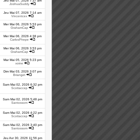
Jeu Mai 07, 2026 7:37 am
JoshuaSuddy
Jeu Mai 07, 2026 7:14 am
Vincentcex
Mer Mai 06, 2026 5:53 pm
GrahamCap
Mer Mai 06, 2026 4:38 pm
CarlosPhepe
Mer Mai 06, 2026 3:53 pm
GrahamCap
Mar Mai 05, 2026 5:23 pm
xoine
Dim Mai 03, 2026 3:07 pm
Brianget
Sam Mai 02, 2026 6:32 pm
Scottaccep
Sam Mai 02, 2026 5:48 pm
Santossom
Sam Mai 02, 2026 4:22 pm
Scottaccep
Sam Mai 02, 2026 3:40 pm
Santossom
Jeu Avr 30, 2026 11:56 pm