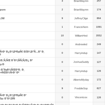
3
BrianWaymn
257
 porn
2
BrianWaymn
174
5cJW
9
JeffreyClige
864
1
FrancisNem
1091
10
WilliamHed
3552
0
Andrewled
249
‹Ð¹ Ð¿Ð¾ÐºÐµÑ€ ÐžÐ¼Ð°Ñ…Ð° Ð¸
0
Harryindup
147
Ð
Ð¸Ñ‚ÑŒ Ð´Ð¾ÑÑ‚ÑƒÐ¿ Ð²
JoshuaSuddy
0
127
µ Ð
 Ð´ÐµÐ½ÑŒÐ³Ð¸ Ð¸
0
Harryindup
126
»ÑŒÐ½Ñ‹Ð¹ Ðº
0
AlbertoMyday
172
9
FreddieSop
627
‹Ð¹ Ð¿Ð¾ÐºÐµÑ€ Ð²
Vincentcex
0
126
µ: Ð´Ð¾ÑÑ