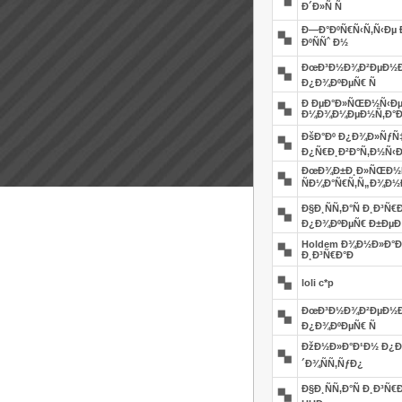
Ð´Ð»Ñ Ñ
Ð—Ð°ÐºÑ€Ñ‹Ñ‚Ñ‹Ðµ 
ÐºÑÑˆ Ð½
ÐœÐ³Ð½Ð¾Ð²ÐµÐ½Ð½
Ð¿Ð¾ÐºÐµÑ€ Ñ
Ð ÐµÐ°Ð»ÑŒÐ½Ñ‹Ðµ
Ð¼Ð¾Ð¼ÐµÐ½Ñ‚Ð°Ð
ÐšÐ°Ðº Ð¿Ð¾Ð»ÑƒÑ‡
Ð¿Ñ€Ð¸Ð²Ð°Ñ‚Ð½Ñ‹Ð
ÐœÐ¾Ð±Ð¸Ð»ÑŒÐ½Ñ
ÑÐ¼Ð°Ñ€Ñ‚Ñ„Ð¾Ð½Ð
Ð§Ð¸ÑÑ‚Ð°Ñ Ð¸Ð³
Ð¿Ð¾ÐºÐµÑ€ Ð±ÐµÐ
Holdem Ð¾Ð½Ð»Ð°Ð¹
Ð¸Ð³Ñ€Ð°Ð
loli c*p
ÐœÐ³Ð½Ð¾Ð²ÐµÐ½Ð½
Ð¿Ð¾ÐºÐµÑ€ Ñ
ÐžÐ½Ð»Ð°Ð¹Ð½ Ð¿Ð
´Ð¾ÑÑ‚ÑƒÐ¿
Ð§Ð¸ÑÑ‚Ð°Ñ Ð¸Ð³