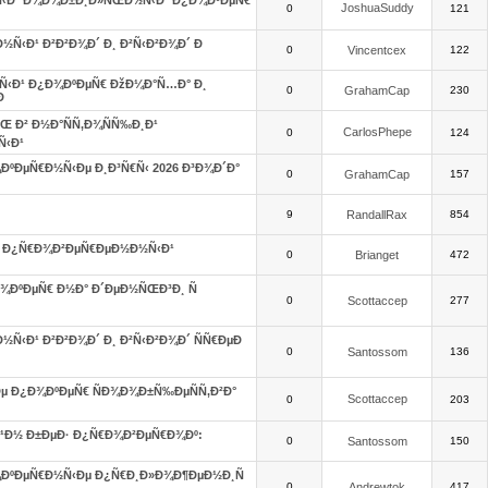
Ñ‹Ð¹ Ð¼Ð¾Ð±Ð¸Ð»ÑŒÐ½Ñ‹Ð¹ Ð¿Ð¾ÐºÐµÑ€
JoshuaSuddy
0
121
Ñ‹Ð¹ Ð²Ð²Ð¾Ð´ Ð¸ Ð²Ñ‹Ð²Ð¾Ð´ Ð
0
Vincentcex
122
‹Ð¹ Ð¿Ð¾ÐºÐµÑ€ ÐžÐ¼Ð°Ñ…Ð° Ð¸
0
GrahamCap
230
Ð
ÑŒ Ð² Ð½Ð°ÑÑ‚Ð¾ÑÑ‰Ð¸Ð¹
CarlosPhepe
0
124
‹Ð¹
ÐºÐµÑ€Ð½Ñ‹Ðµ Ð¸Ð³Ñ€Ñ‹ 2026 Ð³Ð¾Ð´Ð°
0
GrahamCap
157
9
RandallRax
854
Ñˆ Ð¿Ñ€Ð¾Ð²ÐµÑ€ÐµÐ½Ð½Ñ‹Ð¹
0
Brianget
472
¾ÐºÐµÑ€ Ð½Ð° Ð´ÐµÐ½ÑŒÐ³Ð¸ Ñ
0
Scottaccep
277
‹Ð¹ Ð²Ð²Ð¾Ð´ Ð¸ Ð²Ñ‹Ð²Ð¾Ð´ ÑÑ€ÐµÐ
0
Santossom
136
µ Ð¿Ð¾ÐºÐµÑ€ ÑÐ¾Ð¾Ð±Ñ‰ÐµÑÑ‚Ð²Ð°
Scottaccep
0
203
¹Ð½ Ð±ÐµÐ· Ð¿Ñ€Ð¾Ð²ÐµÑ€Ð¾Ðº:
0
Santossom
150
¾ÐºÐµÑ€Ð½Ñ‹Ðµ Ð¿Ñ€Ð¸Ð»Ð¾Ð¶ÐµÐ½Ð¸Ñ
0
Andrewtok
417