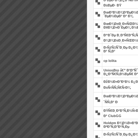
Ð‘ÐµÐ·Ð¾Ð¿Ð°ÑÐ½
Ð±ÐµÐ· ÐŸ
ÐœÐ³Ð½Ð¾Ð²ÐµÐ½Ð½
´ÐµÐ½ÐµÐ³ Ð² Ð¾
ÐœÐ¾Ð±Ð¸Ð»ÑŒÐ½Ñ
Ð¥Ð¾Ð»Ð´ÐµÐ¼ Ð½
Ð“Ð´Ðµ Ð¸Ð³Ñ€Ð°Ñ‚
Ð¼Ð¾Ð±Ð¸Ð»ÑŒÐ½Ñ
Ð›ÑƒÑ‡ÑˆÐ¸Ðµ Ð¿Ð¾
Ð² Ñ‚Ð²
cp lolita
UnionBro â€” Ð²Ð°
Ð¿Ð°Ñ€Ñ‚Ð½ÐµÑ€ Ð²
ÐžÐ½Ð»Ð°Ð¹Ð½ Ð¿Ð
Ð±Ñ‹ÑÑ‚Ñ€Ñ‹Ð¼
ÐœÐ³Ð½Ð¾Ð²ÐµÐ½Ð½Ñ
´ÑÑ‚Ð² Ð
ÐŸÑ€Ð¸Ð²Ð°Ñ‚Ð½Ñ‹Ð
Ð² ClubGG
Holdem Ð¾Ð½Ð»Ð°Ð
ÐºÐ°Ñ‚Ð°Ð¹Ñ‚Ðµ
Ð›ÑƒÑ‡ÑˆÐ¸Ðµ Ð¿Ð