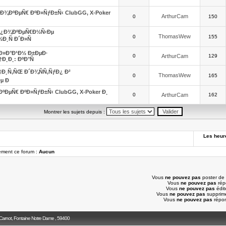
¿Ð¾ÐºÐµÑ€ ÐºÐ»ÑƒÐ±Ñ‹ ClubGG, X-Poker
ArthurCam
0
150
Ð¿Ð¾ÐºÐµÑ€Ð½Ñ‹Ðµ
ThomasWew
0
155
¸Ñ Ð´Ð»Ñ
»Ð°Ð¹Ð½ Ð±ÐµÐ·
0
ArthurCam
129
Ð¸Ð¸: ÐºÐ°Ñ
Ð¸Ñ‚ÑŒ Ð´Ð¾ÑÑ‚ÑƒÐ¿ Ð²
ThomasWew
0
165
µ Ð
ºÐµÑ€ ÐºÐ»ÑƒÐ±Ñ‹ ClubGG, X-Poker Ð¸
0
ArthurCam
162
Montrer les sujets depuis :
Les heur
lement ce forum :
Aucun
Vous
ne pouvez pas
poster de 
Vous
ne pouvez pas
rép
Vous
ne pouvez pas
édit
Vous
ne pouvez pas
supprim
Vous
ne pouvez pas
répon
 Carnot, Fontaine Notre Dame , 59400