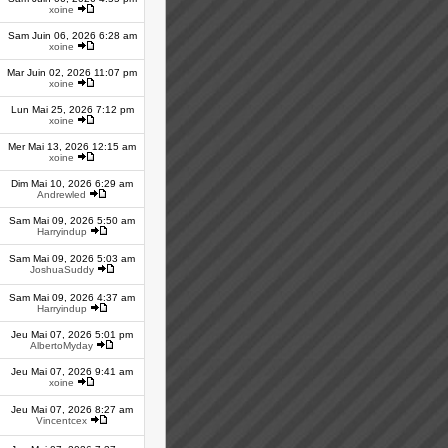
xoine
Sam Juin 06, 2026 6:28 am
xoine
Mar Juin 02, 2026 11:07 pm
xoine
Lun Mai 25, 2026 7:12 pm
xoine
Mer Mai 13, 2026 12:15 am
xoine
Dim Mai 10, 2026 6:29 am
Andrewled
Sam Mai 09, 2026 5:50 am
Harryindup
Sam Mai 09, 2026 5:03 am
JoshuaSuddy
Sam Mai 09, 2026 4:37 am
Harryindup
Jeu Mai 07, 2026 5:01 pm
AlbertoMyday
Jeu Mai 07, 2026 9:41 am
xoine
Jeu Mai 07, 2026 8:27 am
Vincentcex