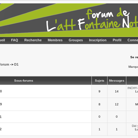
eil
FAQ
Recherche
Membres
Groupes
Inscription
Profil
Conne
Se r
 forum
->
D1
Marqu
Sous-forums
Sujets
Messages
INCHY-
10
9
14
L
09
8
12
M
1
0
0
Did 
2
1
1
Lu