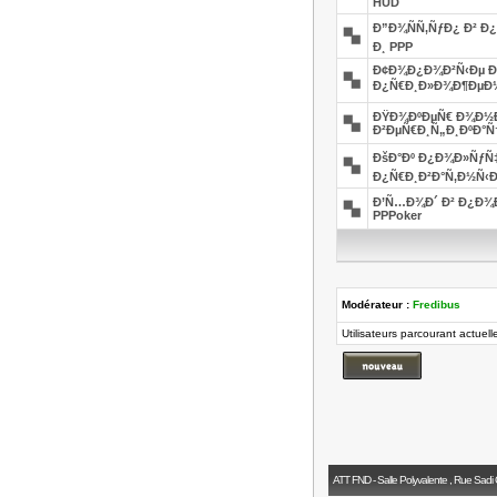
HUD
Ð”Ð¾ÑÑ‚ÑƒÐ¿ Ð² Ð
Ð¸ PPP
Ð¢Ð¾Ð¿Ð¾Ð²Ñ‹Ðµ 
Ð¿Ñ€Ð¸Ð»Ð¾Ð¶ÐµÐ½Ð
ÐŸÐ¾ÐºÐµÑ€ Ð¾Ð½Ð
Ð²ÐµÑ€Ð¸Ñ„Ð¸ÐºÐ°Ñ†
ÐšÐ°Ðº Ð¿Ð¾Ð»ÑƒÑ‡
Ð¿Ñ€Ð¸Ð²Ð°Ñ‚Ð½Ñ‹Ð
Ð’Ñ…Ð¾Ð´ Ð² Ð¿Ð¾Ð
PPPoker
Modérateur :
Fredibus
Utilisateurs parcourant actuel
ATT FND - Salle Polyvalente , Rue Sadi