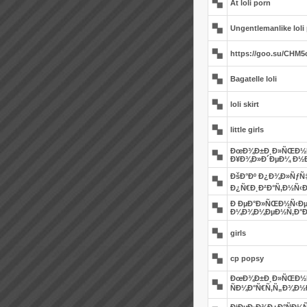
At loli porn
Ungentlemanlike loli
https://goo.su/CHM
Bagatelle loli
loli skirt
little girls
ÐœÐ¾Ð±Ð¸Ð»ÑŒÐ½Ñ
Ð¥Ð¾Ð»Ð´ÐµÐ¼ Ð½
ÐšÐ°Ðº Ð¿Ð¾Ð»ÑƒÑ‡
Ð¿Ñ€Ð¸Ð²Ð°Ñ‚Ð½Ñ‹Ð
Ð ÐµÐ°Ð»ÑŒÐ½Ñ‹Ðµ
Ð¼Ð¾Ð¼ÐµÐ½Ñ‚Ð°Ð
girls
cp popsy
ÐœÐ¾Ð±Ð¸Ð»ÑŒÐ½Ñ
ÑÐ¼Ð°Ñ€Ñ‚Ñ„Ð¾Ð½Ð