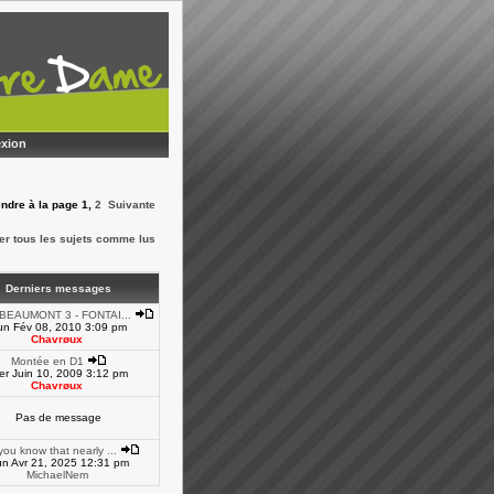
xion
endre à la page
1
,
2
Suivante
er tous les sujets comme lus
Derniers messages
BEAUMONT 3 - FONTAI...
un Fév 08, 2010 3:09 pm
Chavrøux
Montée en D1
er Juin 10, 2009 3:12 pm
Chavrøux
Pas de message
you know that nearly ...
n Avr 21, 2025 12:31 pm
MichaelNem