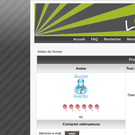
Accueil
FAQ
Recherche
Memb
Index du forum
Pro
Avatar
Tout
Date
NC
Contacter oddvsamusa
Adresse e-mail :