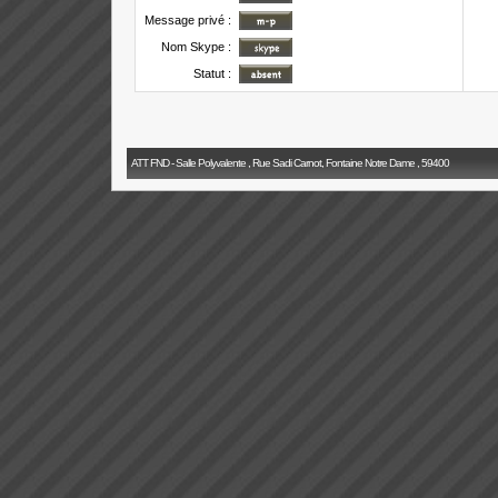
Message privé :
Nom Skype :
Statut :
ATT FND - Salle Polyvalente , Rue Sadi Carnot, Fontaine Notre Dame , 59400