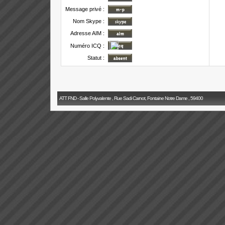
Message privé :
Nom Skype :
Adresse AIM :
Numéro ICQ :
Statut :
ATT FND - Salle Polyvalente , Rue Sadi Carnot, Fontaine Notre Dame , 59400