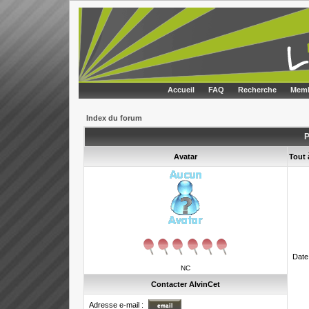
Accueil
FAQ
Recherche
Memb
Index du forum
P
Avatar
Tout 
Date
NC
Contacter AlvinCet
Adresse e-mail :