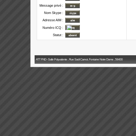
Message privé :
Nom Skype :
Adresse AIM :
Numéro ICQ :
Statut :
ATT FND - Salle Polyvalente , Rue Sadi Carnot, Fontaine Notre Dame , 59400