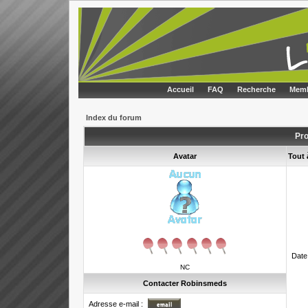
Accueil
FAQ
Recherche
Memb
Index du forum
Pro
Avatar
Tout
Date
NC
Contacter Robinsmeds
Adresse e-mail :