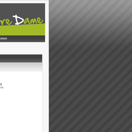
xion
r]
emi