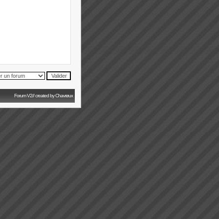
Forum V2// created by Chavrøux