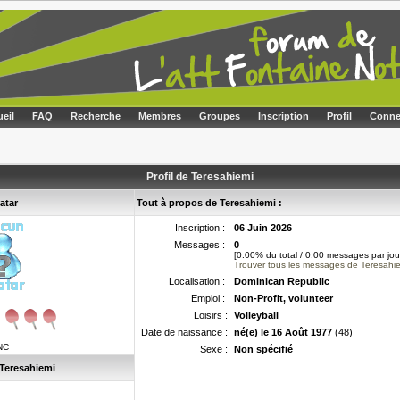
eil
FAQ
Recherche
Membres
Groupes
Inscription
Profil
Conne
Profil de Teresahiemi
atar
Tout à propos de Teresahiemi :
Inscription :
06 Juin 2026
Messages :
0
[0.00% du total / 0.00 messages par jou
Trouver tous les messages de Teresahi
Localisation :
Dominican Republic
Emploi :
Non-Profit, volunteer
Loisirs :
Volleyball
Date de naissance :
né(e) le 16 Août 1977
(48)
NC
Sexe :
Non spécifié
 Teresahiemi