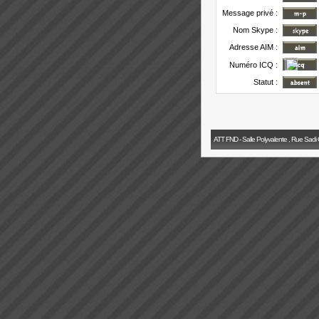
Message privé :
Nom Skype :
Adresse AIM :
Numéro ICQ :
Statut :
ATT FND - Salle Polyvalente , Rue Sadi