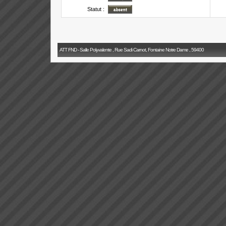
Statut :
ATT FND - Salle Polyvalente , Rue Sadi Carnot, Fontaine Notre Dame , 59400