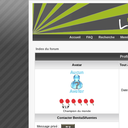
Accueil
FAQ
Recherche
Memb
Index du forum
Profi
Avatar
Tout 
Date
Champion du monde
Contacter BenitaSifuentes
Message privé :