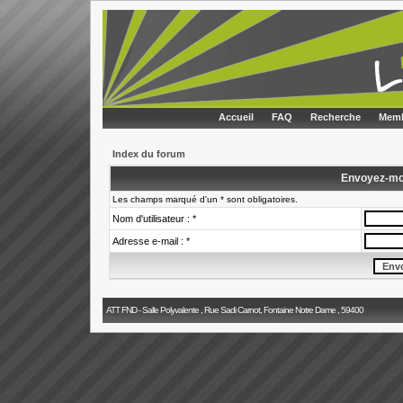
Accueil
FAQ
Recherche
Memb
Index du forum
Envoyez-mo
Les champs marqué d'un * sont obligatoires.
Nom d'utilisateur : *
Adresse e-mail : *
ATT FND - Salle Polyvalente , Rue Sadi Carnot, Fontaine Notre Dame , 59400