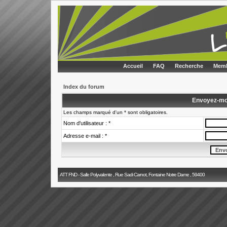
Accueil
FAQ
Recherche
Memb
Index du forum
Envoyez-mo
Les champs marqué d'un * sont obligatoires.
Nom d'utilisateur : *
Adresse e-mail : *
ATT FND - Salle Polyvalente , Rue Sadi Carnot, Fontaine Notre Dame , 59400