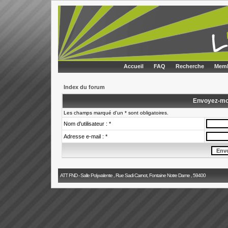
Accueil
FAQ
Recherche
Memb
Index du forum
Envoyez-mo
Les champs marqué d'un * sont obligatoires.
Nom d'utilisateur : *
Adresse e-mail : *
ATT FND - Salle Polyvalente , Rue Sadi Carnot, Fontaine Notre Dame , 59400