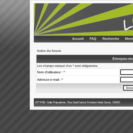
Accueil
FAQ
Recherche
Memb
Index du forum
Envoyez-mo
Les champs marqué d'un * sont obligatoires.
Nom d'utilisateur : *
Adresse e-mail : *
ATT FND - Salle Polyvalente , Rue Sadi Carnot, Fontaine Notre Dame , 59400