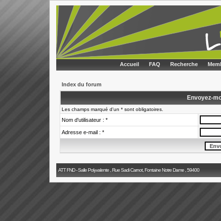
Accueil
FAQ
Recherche
Memb
Index du forum
Envoyez-mo
Les champs marqué d'un * sont obligatoires.
Nom d'utilisateur : *
Adresse e-mail : *
ATT FND - Salle Polyvalente , Rue Sadi Carnot, Fontaine Notre Dame , 59400