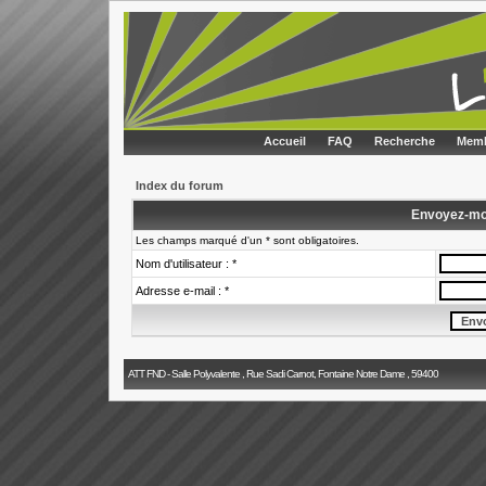
Accueil
FAQ
Recherche
Memb
Index du forum
Envoyez-mo
Les champs marqué d'un * sont obligatoires.
Nom d'utilisateur : *
Adresse e-mail : *
ATT FND - Salle Polyvalente , Rue Sadi Carnot, Fontaine Notre Dame , 59400