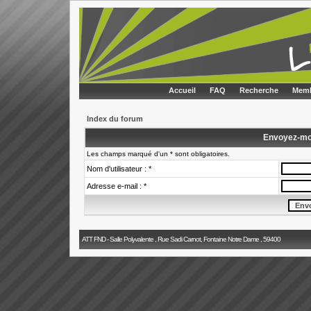
Accueil
FAQ
Recherche
Memb
Index du forum
Envoyez-mo
Les champs marqué d'un * sont obligatoires.
Nom d'utilisateur : *
Adresse e-mail : *
ATT FND - Salle Polyvalente , Rue Sadi Carnot, Fontaine Notre Dame , 59400