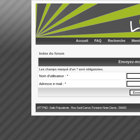
Accueil
FAQ
Recherche
Memb
Index du forum
Envoyez-mo
Les champs marqué d'un * sont obligatoires.
Nom d'utilisateur : *
Adresse e-mail : *
ATT FND - Salle Polyvalente , Rue Sadi Carnot, Fontaine Notre Dame , 59400