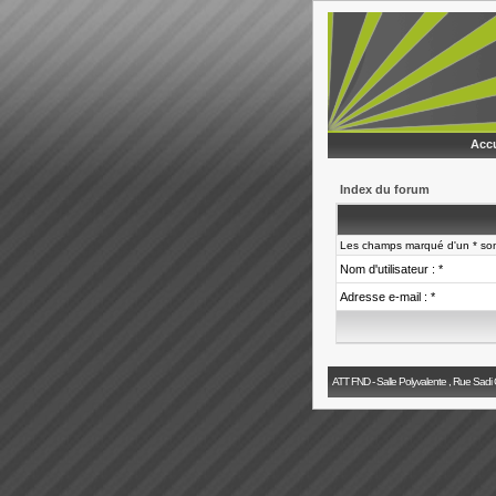
Accu
Index du forum
Les champs marqué d'un * sont
Nom d'utilisateur : *
Adresse e-mail : *
ATT FND - Salle Polyvalente , Rue Sadi