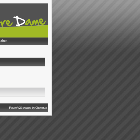
xion
Forum V2// created by Chavrøux