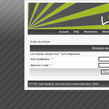
Accueil
FAQ
Recherche
Memb
Index du forum
Envoyez-mo
Les champs marqué d'un * sont obligatoires.
Nom d'utilisateur : *
Adresse e-mail : *
ATT FND - Salle Polyvalente , Rue Sadi Carnot, Fontaine Notre Dame , 59400