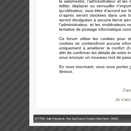
le webmestre, l'administrateur et les
éditer, déplacer ou verrouiller n'impo
qu'utilisateur, vous êtes d'accord sur 
ci-après seront stockées dans une 
seront divulguées à aucune tierce pe
l'administrateur, et les modérateurs 
tentative de piratage informatique con
Ce forum utilise les cookies pour s
cookies ne contiendront aucune infor
uniquement à améliorer le confort d'ut
afin de confirmer les détails de votre i
vous envoyer un nouveau mot de passe 
En vous inscrivant, vous vous portez g
dessus.
J'ac
Je n'acc
ATT FND - Salle Polyvalente , Rue Sadi Carnot, Fontaine Notre Dame , 59400