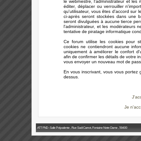
le webmestre, l'administrateur et les
éditer, déplacer ou verrouiller n'impo
qu'utilisateur, vous êtes d'accord sur 
ci-après seront stockées dans une 
seront divulguées à aucune tierce pe
l'administrateur, et les modérateurs 
tentative de piratage informatique con
Ce forum utilise les cookies pour s
cookies ne contiendront aucune infor
uniquement à améliorer le confort d'ut
afin de confirmer les détails de votre i
vous envoyer un nouveau mot de passe 
En vous inscrivant, vous vous portez g
dessus.
J'ac
Je n'acc
ATT FND - Salle Polyvalente , Rue Sadi Carnot, Fontaine Notre Dame , 59400