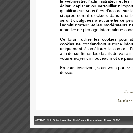
le webmestre, l'administrateur et les
éditer, déplacer ou verrouiller n'impo
qu'utilisateur, vous êtes d'accord sur 
ci-après seront stockées dans une 
seront divulguées à aucune tierce pe
l'administrateur, et les modérateurs 
tentative de piratage informatique con
Ce forum utilise les cookies pour s
cookies ne contiendront aucune infor
uniquement à améliorer le confort d'ut
afin de confirmer les détails de votre i
vous envoyer un nouveau mot de passe 
En vous inscrivant, vous vous portez g
dessus.
J'ac
Je n'acc
ATT FND - Salle Polyvalente , Rue Sadi Carnot, Fontaine Notre Dame , 59400