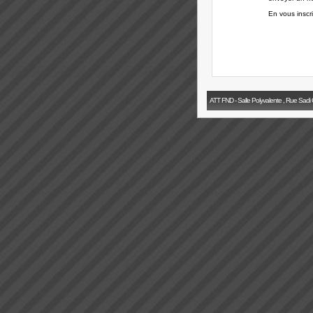
En vous inscr
ATT FND - Salle Polyvalente , Rue Sadi