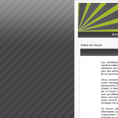
Accu
Index du forum
Les administ
répréhensible
admettez donc
pas des admi
ils ne peuven
Vous consent
autre messag
permanente (e
d'aider à fair
de ce forum o
tant qu'utili
dans une bas
votre accord
tentative de 
Ce forum uti
information q
uniquement ut
envoyer un no