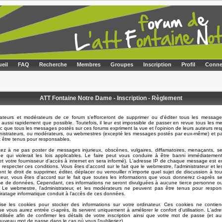
eil
FAQ
Recherche
Membres
Groupes
Inscription
Profil
Conne
ATT Fontaine Notre Dame - Inscription - Règlement
rateurs et modérateurs de ce forum s'efforceront de supprimer ou d'éditer tous les message
 aussi rapidement que possible. Toutefois, il leur est impossible de passer en revue tous les 
 que tous les messages postés sur ces forums expriment la vue et l'opinion de leurs auteurs resp
nistrateurs, ou modérateurs, ou webmestres (excepté les messages postés par eux-même) et p
t être tenus pour responsables.
ez à ne pas poster de messages injurieux, obscènes, vulgaires, diffamatoires, menaçants, se
e qui violerait les lois applicables. Le faire peut vous conduire à être banni immédiatemen
t votre fournisseur d'accès à internet en sera informé). L'adresse IP de chaque message est en
e respecter ces conditions. Vous êtes d'accord sur le fait que le webmestre, l'administrateur et l
nt le droit de supprimer, éditer, déplacer ou verrouiller n'importe quel sujet de discussion à t
sateur, vous êtes d'accord sur le fait que toutes les informations que vous donnerez ci-après s
e de données. Cependant, ces informations ne seront divulguées à aucune tierce personne ou
. Le webmestre, l'administrateur, et les modérateurs ne peuvent pas être tenus pour respon
piratage informatique conduit à l'accès de ces données.
lise les cookies pour stocker des informations sur votre ordinateur. Ces cookies ne contie
ue vous aurez entrée ci-après, ils servent uniquement à améliorer le confort d'utilisation. L'adre
ilisée afin de confirmer les détails de votre inscription ainsi que votre mot de passe (et a
uveau mot de passe dans le cas où vous l'oublieriez).