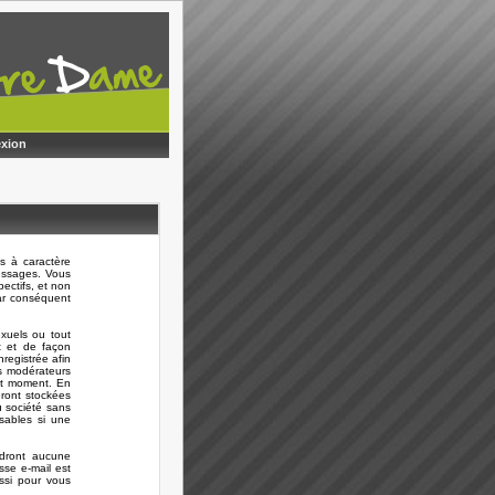
xion
s à caractère
messages. Vous
ectifs, et non
ar conséquent
xuels ou tout
t et de façon
registrée afin
es modérateurs
out moment. En
eront stockées
 société sans
sables si une
ndront aucune
sse e-mail est
ussi pour vous