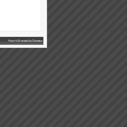
Forum V2// created by Chavrøux