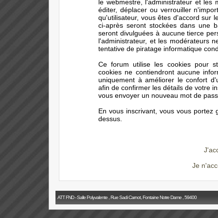
le webmestre, l'administrateur et les
éditer, déplacer ou verrouiller n'impo
qu'utilisateur, vous êtes d'accord sur 
ci-après seront stockées dans une 
seront divulguées à aucune tierce pe
l'administrateur, et les modérateurs 
tentative de piratage informatique con
Ce forum utilise les cookies pour s
cookies ne contiendront aucune infor
uniquement à améliorer le confort d'ut
afin de confirmer les détails de votre i
vous envoyer un nouveau mot de passe 
En vous inscrivant, vous vous portez g
dessus.
J'ac
Je n'acc
ATT FND - Salle Polyvalente , Rue Sadi Carnot, Fontaine Notre Dame , 59400