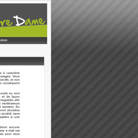
xion
s à caractère
messages. Vous
ectifs, et non
ar conséquent
xuels ou tout
t et de façon
registrée afin
es modérateurs
out moment. En
eront stockées
 société sans
sables si une
ndront aucune
sse e-mail est
ussi pour vous