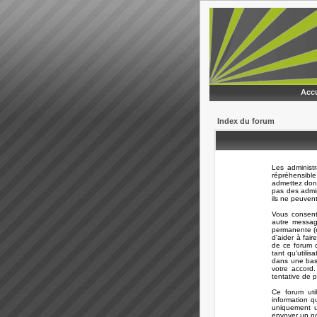
Accu
Index du forum
Les administ
répréhensible
admettez donc
pas des admi
ils ne peuven
Vous consent
autre messag
permanente (e
d'aider à fair
de ce forum o
tant qu'utili
dans une bas
votre accord
tentative de 
Ce forum uti
information q
uniquement ut
envoyer un no