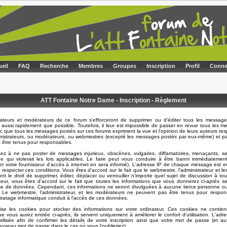
eil
FAQ
Recherche
Membres
Groupes
Inscription
Profil
Conne
ATT Fontaine Notre Dame - Inscription - Règlement
rateurs et modérateurs de ce forum s'efforceront de supprimer ou d'éditer tous les message
 aussi rapidement que possible. Toutefois, il leur est impossible de passer en revue tous les 
 que tous les messages postés sur ces forums expriment la vue et l'opinion de leurs auteurs resp
nistrateurs, ou modérateurs, ou webmestres (excepté les messages postés par eux-même) et p
t être tenus pour responsables.
ez à ne pas poster de messages injurieux, obscènes, vulgaires, diffamatoires, menaçants, se
e qui violerait les lois applicables. Le faire peut vous conduire à être banni immédiatemen
t votre fournisseur d'accès à internet en sera informé). L'adresse IP de chaque message est en
e respecter ces conditions. Vous êtes d'accord sur le fait que le webmestre, l'administrateur et l
nt le droit de supprimer, éditer, déplacer ou verrouiller n'importe quel sujet de discussion à t
sateur, vous êtes d'accord sur le fait que toutes les informations que vous donnerez ci-après s
e de données. Cependant, ces informations ne seront divulguées à aucune tierce personne ou
. Le webmestre, l'administrateur, et les modérateurs ne peuvent pas être tenus pour respon
piratage informatique conduit à l'accès de ces données.
lise les cookies pour stocker des informations sur votre ordinateur. Ces cookies ne contie
ue vous aurez entrée ci-après, ils servent uniquement à améliorer le confort d'utilisation. L'adre
ilisée afin de confirmer les détails de votre inscription ainsi que votre mot de passe (et a
uveau mot de passe dans le cas où vous l'oublieriez).