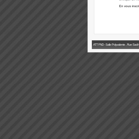
En vous inscr
ATT FND - Salle Polyvalente , Rue Sadi