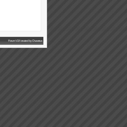
Forum V2// created by Chavrøux