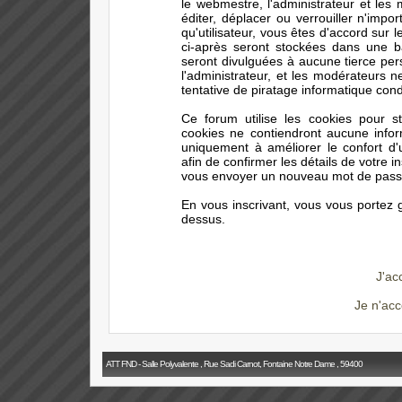
le webmestre, l'administrateur et les
éditer, déplacer ou verrouiller n'impo
qu'utilisateur, vous êtes d'accord sur 
ci-après seront stockées dans une 
seront divulguées à aucune tierce pe
l'administrateur, et les modérateurs 
tentative de piratage informatique con
Ce forum utilise les cookies pour s
cookies ne contiendront aucune infor
uniquement à améliorer le confort d'ut
afin de confirmer les détails de votre i
vous envoyer un nouveau mot de passe 
En vous inscrivant, vous vous portez g
dessus.
J'ac
Je n'acc
ATT FND - Salle Polyvalente , Rue Sadi Carnot, Fontaine Notre Dame , 59400