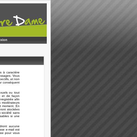
xion
s à caractère
messages. Vous
ectifs, et non
ar conséquent
xuels ou tout
t et de façon
registrée afin
es modérateurs
out moment. En
eront stockées
 société sans
sables si une
ndront aucune
sse e-mail est
ussi pour vous