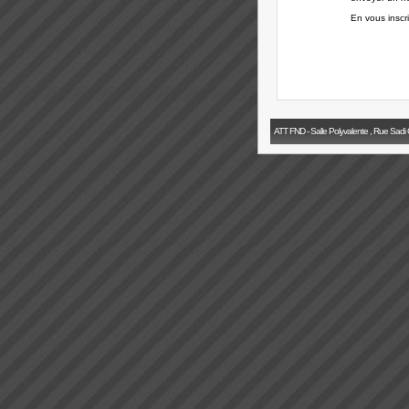
En vous inscr
ATT FND - Salle Polyvalente , Rue Sadi