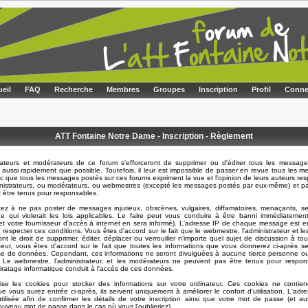
eil
FAQ
Recherche
Membres
Groupes
Inscription
Profil
Conne
ATT Fontaine Notre Dame - Inscription - Règlement
rateurs et modérateurs de ce forum s'efforceront de supprimer ou d'éditer tous les message
 aussi rapidement que possible. Toutefois, il leur est impossible de passer en revue tous les 
 que tous les messages postés sur ces forums expriment la vue et l'opinion de leurs auteurs resp
nistrateurs, ou modérateurs, ou webmestres (excepté les messages postés par eux-même) et p
t être tenus pour responsables.
ez à ne pas poster de messages injurieux, obscènes, vulgaires, diffamatoires, menaçants, se
e qui violerait les lois applicables. Le faire peut vous conduire à être banni immédiatemen
t votre fournisseur d'accès à internet en sera informé). L'adresse IP de chaque message est en
e respecter ces conditions. Vous êtes d'accord sur le fait que le webmestre, l'administrateur et l
nt le droit de supprimer, éditer, déplacer ou verrouiller n'importe quel sujet de discussion à t
sateur, vous êtes d'accord sur le fait que toutes les informations que vous donnerez ci-après s
e de données. Cependant, ces informations ne seront divulguées à aucune tierce personne ou
. Le webmestre, l'administrateur, et les modérateurs ne peuvent pas être tenus pour respon
piratage informatique conduit à l'accès de ces données.
lise les cookies pour stocker des informations sur votre ordinateur. Ces cookies ne contie
ue vous aurez entrée ci-après, ils servent uniquement à améliorer le confort d'utilisation. L'adre
ilisée afin de confirmer les détails de votre inscription ainsi que votre mot de passe (et a
uveau mot de passe dans le cas où vous l'oublieriez).