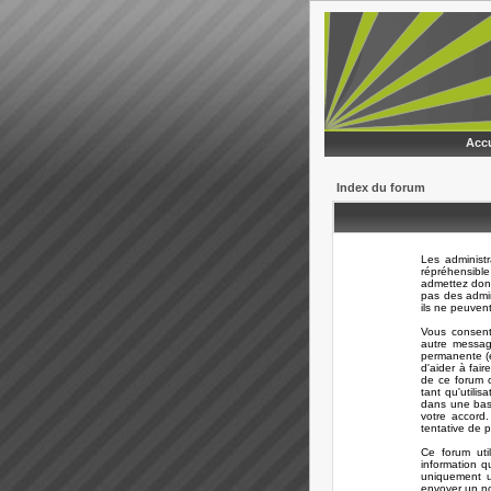
Accu
Index du forum
Les administ
répréhensible
admettez donc
pas des admi
ils ne peuven
Vous consent
autre messag
permanente (e
d'aider à fair
de ce forum o
tant qu'utili
dans une bas
votre accord
tentative de 
Ce forum uti
information q
uniquement ut
envoyer un no