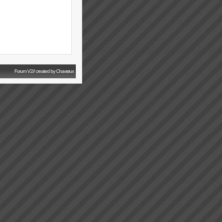
Forum V2// created by Chavrøux