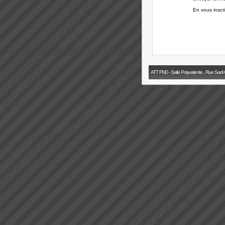
En vous inscr
ATT FND - Salle Polyvalente , Rue Sadi