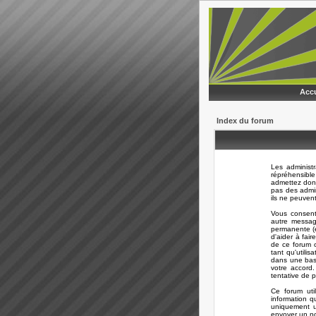
Accu
Index du forum
Les administ
répréhensible
admettez donc
pas des admi
ils ne peuven
Vous consent
autre messag
permanente (e
d'aider à fair
de ce forum o
tant qu'utili
dans une bas
votre accord
tentative de 
Ce forum uti
information q
uniquement ut
envoyer un no