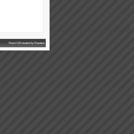
Forum V2// created by Chavrøux