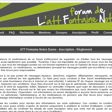
eil
FAQ
Recherche
Membres
Groupes
Inscription
Profil
Conne
ATT Fontaine Notre Dame - Inscription - Règlement
rateurs et modérateurs de ce forum s'efforceront de supprimer ou d'éditer tous les message
 aussi rapidement que possible. Toutefois, il leur est impossible de passer en revue tous les 
 que tous les messages postés sur ces forums expriment la vue et l'opinion de leurs auteurs resp
nistrateurs, ou modérateurs, ou webmestres (excepté les messages postés par eux-même) et p
t être tenus pour responsables.
ez à ne pas poster de messages injurieux, obscènes, vulgaires, diffamatoires, menaçants, se
e qui violerait les lois applicables. Le faire peut vous conduire à être banni immédiatemen
t votre fournisseur d'accès à internet en sera informé). L'adresse IP de chaque message est en
e respecter ces conditions. Vous êtes d'accord sur le fait que le webmestre, l'administrateur et l
nt le droit de supprimer, éditer, déplacer ou verrouiller n'importe quel sujet de discussion à t
sateur, vous êtes d'accord sur le fait que toutes les informations que vous donnerez ci-après s
e de données. Cependant, ces informations ne seront divulguées à aucune tierce personne ou
. Le webmestre, l'administrateur, et les modérateurs ne peuvent pas être tenus pour respon
piratage informatique conduit à l'accès de ces données.
lise les cookies pour stocker des informations sur votre ordinateur. Ces cookies ne contie
ue vous aurez entrée ci-après, ils servent uniquement à améliorer le confort d'utilisation. L'adre
ilisée afin de confirmer les détails de votre inscription ainsi que votre mot de passe (et a
uveau mot de passe dans le cas où vous l'oublieriez).