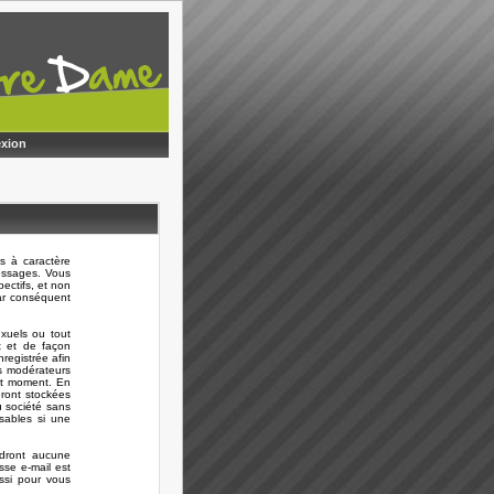
xion
s à caractère
messages. Vous
ectifs, et non
ar conséquent
xuels ou tout
t et de façon
registrée afin
es modérateurs
out moment. En
eront stockées
 société sans
sables si une
ndront aucune
sse e-mail est
ussi pour vous