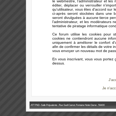
le webmestre, l'administrateur et les
éditer, déplacer ou verrouiller n'impo
qu'utilisateur, vous êtes d'accord sur 
ci-après seront stockées dans une 
seront divulguées à aucune tierce pe
l'administrateur, et les modérateurs 
tentative de piratage informatique con
Ce forum utilise les cookies pour s
cookies ne contiendront aucune infor
uniquement à améliorer le confort d'ut
afin de confirmer les détails de votre i
vous envoyer un nouveau mot de passe 
En vous inscrivant, vous vous portez g
dessus.
J'ac
Je n'acc
ATT FND - Salle Polyvalente , Rue Sadi Carnot, Fontaine Notre Dame , 59400