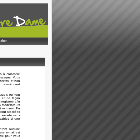
xion
s à caractère
messages. Vous
ectifs, et non
ar conséquent
xuels ou tout
t et de façon
registrée afin
es modérateurs
out moment. En
eront stockées
 société sans
sables si une
ndront aucune
sse e-mail est
ussi pour vous