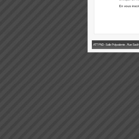
En vous inscr
ATT FND - Salle Polyvalente , Rue Sadi