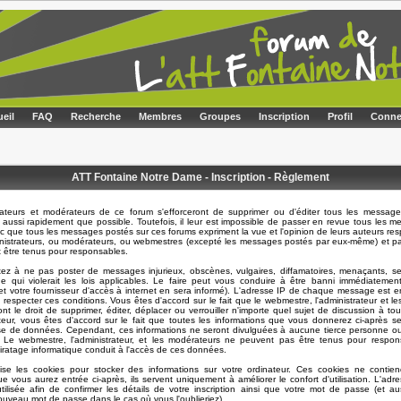
eil
FAQ
Recherche
Membres
Groupes
Inscription
Profil
Conne
ATT Fontaine Notre Dame - Inscription - Règlement
rateurs et modérateurs de ce forum s'efforceront de supprimer ou d'éditer tous les message
 aussi rapidement que possible. Toutefois, il leur est impossible de passer en revue tous les 
 que tous les messages postés sur ces forums expriment la vue et l'opinion de leurs auteurs resp
nistrateurs, ou modérateurs, ou webmestres (excepté les messages postés par eux-même) et p
t être tenus pour responsables.
ez à ne pas poster de messages injurieux, obscènes, vulgaires, diffamatoires, menaçants, se
e qui violerait les lois applicables. Le faire peut vous conduire à être banni immédiatemen
t votre fournisseur d'accès à internet en sera informé). L'adresse IP de chaque message est en
e respecter ces conditions. Vous êtes d'accord sur le fait que le webmestre, l'administrateur et l
nt le droit de supprimer, éditer, déplacer ou verrouiller n'importe quel sujet de discussion à t
sateur, vous êtes d'accord sur le fait que toutes les informations que vous donnerez ci-après s
e de données. Cependant, ces informations ne seront divulguées à aucune tierce personne ou
. Le webmestre, l'administrateur, et les modérateurs ne peuvent pas être tenus pour respon
piratage informatique conduit à l'accès de ces données.
lise les cookies pour stocker des informations sur votre ordinateur. Ces cookies ne contie
ue vous aurez entrée ci-après, ils servent uniquement à améliorer le confort d'utilisation. L'adre
ilisée afin de confirmer les détails de votre inscription ainsi que votre mot de passe (et a
uveau mot de passe dans le cas où vous l'oublieriez).