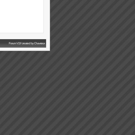
Forum V2// created by Chavrøux