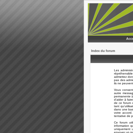
Accu
Index du forum
Les administ
répréhensible
admettez donc
pas des admi
ils ne peuven
Vous consent
autre messag
permanente (e
d'aider à fair
de ce forum o
tant qu'utili
dans une bas
votre accord
tentative de 
Ce forum uti
information q
uniquement ut
envoyer un no