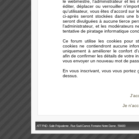
le webmestre, l'administrateur et les
éditer, déplacer ou verrouiller n'impo
qu'utilisateur, vous êtes d'accord sur 
ci-après seront stockées dans une 
seront divulguées à aucune tierce pe
l'administrateur, et les modérateurs 
tentative de piratage informatique con
Ce forum utilise les cookies pour s
cookies ne contiendront aucune infor
uniquement à améliorer le confort d'ut
afin de confirmer les détails de votre i
vous envoyer un nouveau mot de passe 
En vous inscrivant, vous vous portez g
dessus.
J'ac
Je n'acc
ATT FND - Salle Polyvalente , Rue Sadi Carnot, Fontaine Notre Dame , 59400