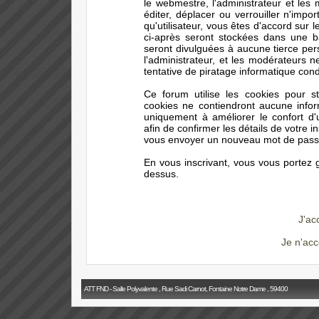
le webmestre, l'administrateur et les
éditer, déplacer ou verrouiller n'impo
qu'utilisateur, vous êtes d'accord sur 
ci-après seront stockées dans une 
seront divulguées à aucune tierce pe
l'administrateur, et les modérateurs 
tentative de piratage informatique con
Ce forum utilise les cookies pour s
cookies ne contiendront aucune infor
uniquement à améliorer le confort d'ut
afin de confirmer les détails de votre i
vous envoyer un nouveau mot de passe 
En vous inscrivant, vous vous portez g
dessus.
J'ac
Je n'acc
ATT FND - Salle Polyvalente , Rue Sadi Carnot, Fontaine Notre Dame , 59400