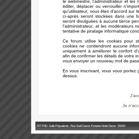
le webmestre, l'administrateur et les
éditer, déplacer ou verrouiller n'impo
qu'utilisateur, vous êtes d'accord sur 
ci-après seront stockées dans une 
seront divulguées à aucune tierce pe
l'administrateur, et les modérateurs 
tentative de piratage informatique con
Ce forum utilise les cookies pour s
cookies ne contiendront aucune infor
uniquement à améliorer le confort d'ut
afin de confirmer les détails de votre i
vous envoyer un nouveau mot de passe 
En vous inscrivant, vous vous portez g
dessus.
J'ac
Je n'acc
ATT FND - Salle Polyvalente , Rue Sadi Carnot, Fontaine Notre Dame , 59400