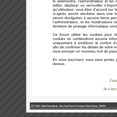
le webmestre, l'administrateur et les
éditer, déplacer ou verrouiller n'impo
qu'utilisateur, vous êtes d'accord sur 
ci-après seront stockées dans une 
seront divulguées à aucune tierce pe
l'administrateur, et les modérateurs 
tentative de piratage informatique con
Ce forum utilise les cookies pour s
cookies ne contiendront aucune infor
uniquement à améliorer le confort d'ut
afin de confirmer les détails de votre i
vous envoyer un nouveau mot de passe 
En vous inscrivant, vous vous portez g
dessus.
J'ac
Je n'acc
ATT FND - Salle Polyvalente , Rue Sadi Carnot, Fontaine Notre Dame , 59400