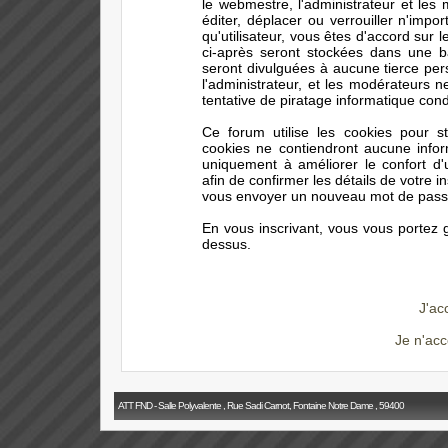
le webmestre, l'administrateur et les
éditer, déplacer ou verrouiller n'impo
qu'utilisateur, vous êtes d'accord sur 
ci-après seront stockées dans une 
seront divulguées à aucune tierce pe
l'administrateur, et les modérateurs 
tentative de piratage informatique con
Ce forum utilise les cookies pour s
cookies ne contiendront aucune infor
uniquement à améliorer le confort d'ut
afin de confirmer les détails de votre i
vous envoyer un nouveau mot de passe 
En vous inscrivant, vous vous portez g
dessus.
J'ac
Je n'acc
ATT FND - Salle Polyvalente , Rue Sadi Carnot, Fontaine Notre Dame , 59400