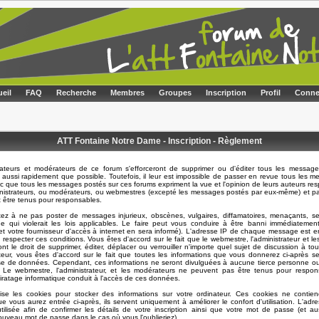
eil
FAQ
Recherche
Membres
Groupes
Inscription
Profil
Conne
ATT Fontaine Notre Dame - Inscription - Règlement
rateurs et modérateurs de ce forum s'efforceront de supprimer ou d'éditer tous les message
 aussi rapidement que possible. Toutefois, il leur est impossible de passer en revue tous les 
 que tous les messages postés sur ces forums expriment la vue et l'opinion de leurs auteurs resp
nistrateurs, ou modérateurs, ou webmestres (excepté les messages postés par eux-même) et p
t être tenus pour responsables.
ez à ne pas poster de messages injurieux, obscènes, vulgaires, diffamatoires, menaçants, se
e qui violerait les lois applicables. Le faire peut vous conduire à être banni immédiatemen
t votre fournisseur d'accès à internet en sera informé). L'adresse IP de chaque message est en
e respecter ces conditions. Vous êtes d'accord sur le fait que le webmestre, l'administrateur et l
nt le droit de supprimer, éditer, déplacer ou verrouiller n'importe quel sujet de discussion à t
sateur, vous êtes d'accord sur le fait que toutes les informations que vous donnerez ci-après s
e de données. Cependant, ces informations ne seront divulguées à aucune tierce personne ou
. Le webmestre, l'administrateur, et les modérateurs ne peuvent pas être tenus pour respon
piratage informatique conduit à l'accès de ces données.
lise les cookies pour stocker des informations sur votre ordinateur. Ces cookies ne contie
ue vous aurez entrée ci-après, ils servent uniquement à améliorer le confort d'utilisation. L'adre
ilisée afin de confirmer les détails de votre inscription ainsi que votre mot de passe (et a
uveau mot de passe dans le cas où vous l'oublieriez).