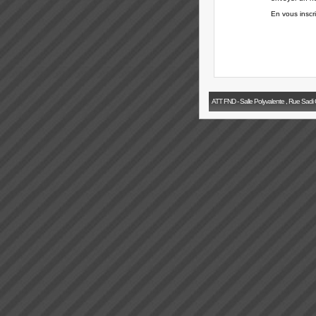
En vous inscr
ATT FND - Salle Polyvalente , Rue Sadi