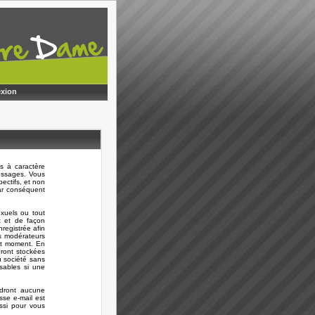
xion
s à caractère
messages. Vous
ectifs, et non
ar conséquent
xuels ou tout
t et de façon
registrée afin
es modérateurs
out moment. En
eront stockées
 société sans
sables si une
ndront aucune
sse e-mail est
ussi pour vous