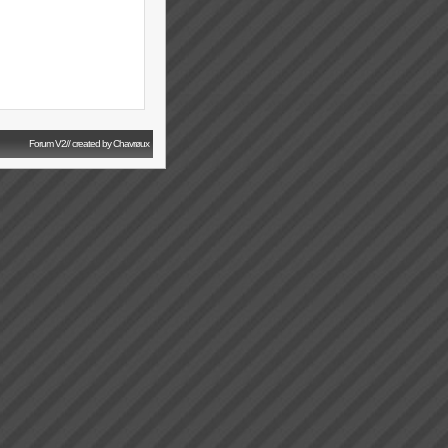
Forum V2// created by Chavrøux