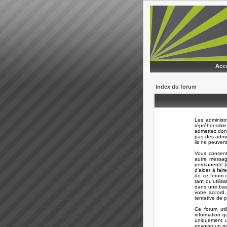
Accu
Index du forum
Les administ
répréhensible
admettez donc
pas des admi
ils ne peuven
Vous consent
autre messag
permanente (e
d'aider à fair
de ce forum o
tant qu'utili
dans une bas
votre accord
tentative de 
Ce forum uti
information q
uniquement ut
envoyer un no