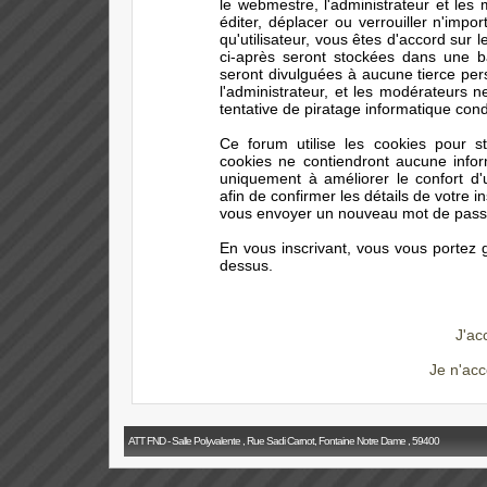
le webmestre, l'administrateur et les
éditer, déplacer ou verrouiller n'impo
qu'utilisateur, vous êtes d'accord sur 
ci-après seront stockées dans une 
seront divulguées à aucune tierce pe
l'administrateur, et les modérateurs 
tentative de piratage informatique con
Ce forum utilise les cookies pour s
cookies ne contiendront aucune infor
uniquement à améliorer le confort d'ut
afin de confirmer les détails de votre i
vous envoyer un nouveau mot de passe 
En vous inscrivant, vous vous portez g
dessus.
J'ac
Je n'acc
ATT FND - Salle Polyvalente , Rue Sadi Carnot, Fontaine Notre Dame , 59400