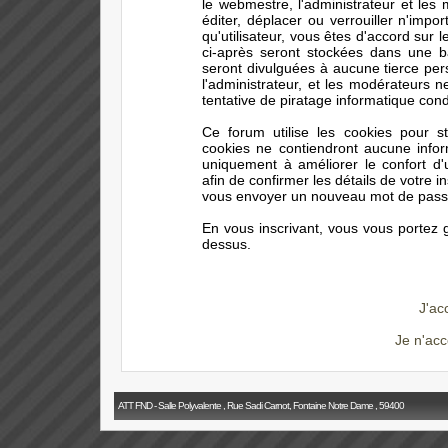
le webmestre, l'administrateur et les
éditer, déplacer ou verrouiller n'impo
qu'utilisateur, vous êtes d'accord sur 
ci-après seront stockées dans une 
seront divulguées à aucune tierce pe
l'administrateur, et les modérateurs 
tentative de piratage informatique con
Ce forum utilise les cookies pour s
cookies ne contiendront aucune infor
uniquement à améliorer le confort d'ut
afin de confirmer les détails de votre i
vous envoyer un nouveau mot de passe 
En vous inscrivant, vous vous portez g
dessus.
J'ac
Je n'acc
ATT FND - Salle Polyvalente , Rue Sadi Carnot, Fontaine Notre Dame , 59400