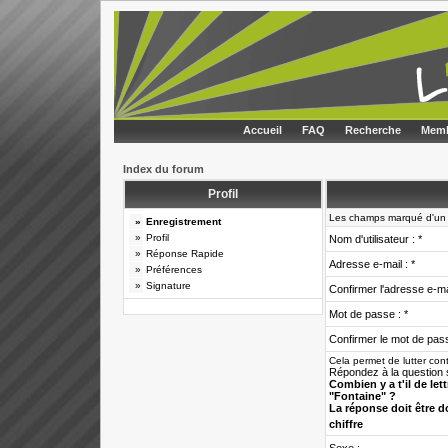
Accueil
FAQ
Recherche
Memb
Index du forum
Profil
Les champs marqué d'un *
»
Enregistrement
»
Profil
Nom d'utilisateur : *
»
Réponse Rapide
Adresse e-mail : *
»
Préférences
»
Signature
Confirmer l'adresse e-mai
Mot de passe : *
Confirmer le mot de pass
Cela permet de lutter con
Répondez à la question s
Combien y a t'il de let
"Fontaine" ?
La réponse doit être 
chiffre