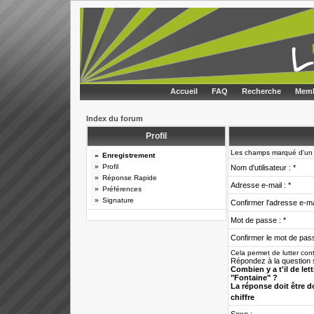
Accueil
FAQ
Recherche
Memb
Index du forum
Profil
Les champs marqué d'un *
»
Enregistrement
»
Profil
Nom d'utilisateur : *
»
Réponse Rapide
Adresse e-mail : *
»
Préférences
»
Signature
Confirmer l'adresse e-mai
Mot de passe : *
Confirmer le mot de pass
Cela permet de lutter con
Répondez à la question s
Combien y a t'il de let
"Fontaine" ?
La réponse doit être 
chiffre