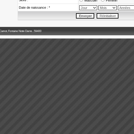
Sexe :
Masculin
Féminin
Date de naissance : *
 Carnot, Fontaine Notre Dame , 59400