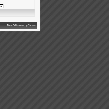
Forum V2// created by Chavrøux