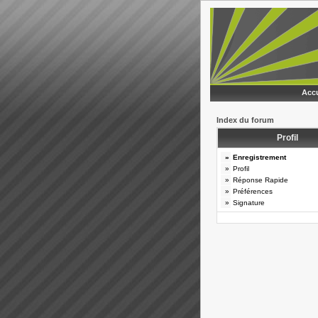
Accu
Index du forum
Profil
»
Enregistrement
»
Profil
»
Réponse Rapide
»
Préférences
»
Signature