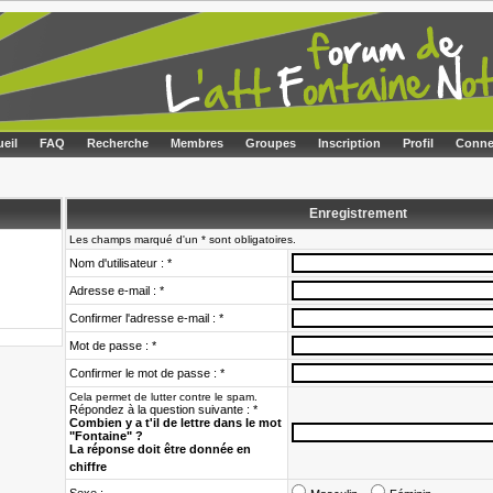
eil
FAQ
Recherche
Membres
Groupes
Inscription
Profil
Conne
Enregistrement
Les champs marqué d'un * sont obligatoires.
Nom d'utilisateur : *
Adresse e-mail : *
Confirmer l'adresse e-mail : *
Mot de passe : *
Confirmer le mot de passe : *
Cela permet de lutter contre le spam.
Répondez à la question suivante : *
Combien y a t'il de lettre dans le mot
"Fontaine" ?
La réponse doit être donnée en
chiffre