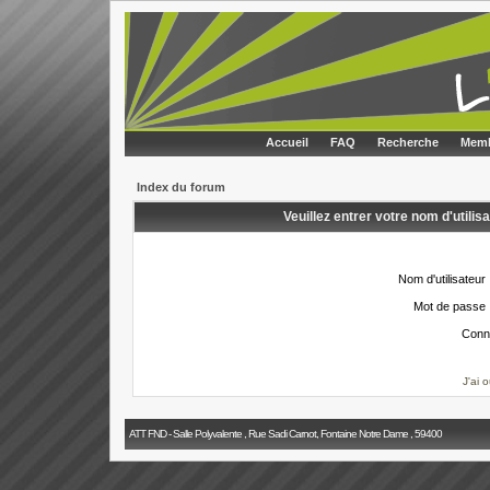
Accueil
FAQ
Recherche
Memb
Index du forum
Veuillez entrer votre nom d'utili
Nom d'utilisateur 
Mot de passe 
Conn
J'ai 
ATT FND - Salle Polyvalente , Rue Sadi Carnot, Fontaine Notre Dame , 59400