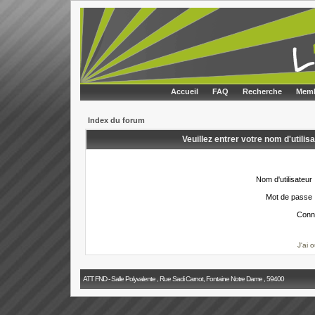
Accueil
FAQ
Recherche
Memb
Index du forum
Veuillez entrer votre nom d'utili
Nom d'utilisateur 
Mot de passe 
Conn
J'ai 
ATT FND - Salle Polyvalente , Rue Sadi Carnot, Fontaine Notre Dame , 59400