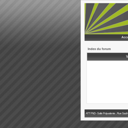
Accu
Index du forum
V
ATT FND - Salle Polyvalente , Rue Sadi