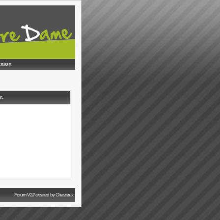
xion
r.
Forum V2// created by Chavrøux