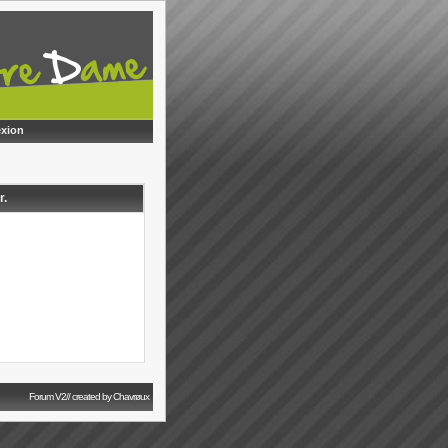
xion
r.
Forum V2// created by Chavrøux