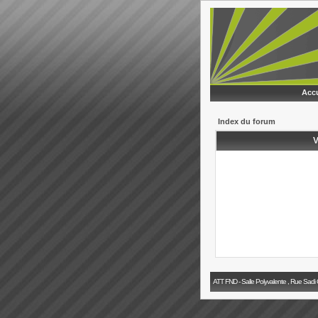
Accu
Index du forum
V
ATT FND - Salle Polyvalente , Rue Sadi