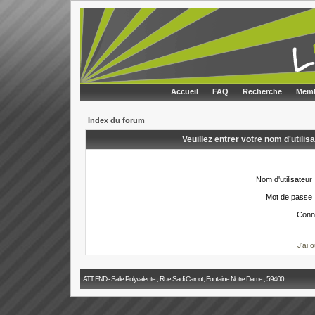
Accueil
FAQ
Recherche
Memb
Index du forum
Veuillez entrer votre nom d'utili
Nom d'utilisateur 
Mot de passe 
Conn
J'ai 
ATT FND - Salle Polyvalente , Rue Sadi Carnot, Fontaine Notre Dame , 59400