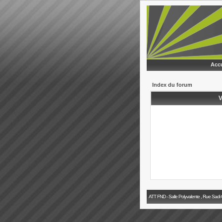
Accu
Index du forum
V
ATT FND - Salle Polyvalente , Rue Sadi