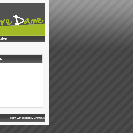
xion
r.
Forum V2// created by Chavrøux