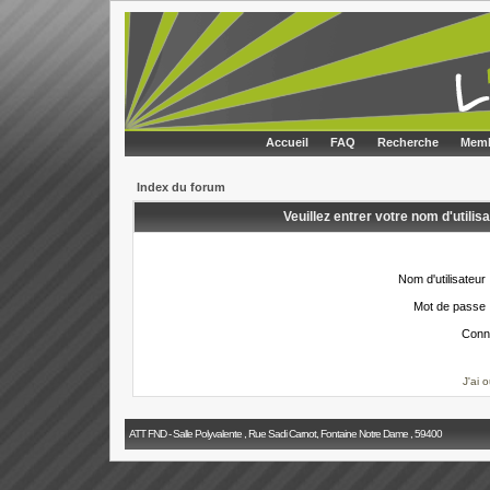
Accueil
FAQ
Recherche
Memb
Index du forum
Veuillez entrer votre nom d'utili
Nom d'utilisateur 
Mot de passe 
Conn
J'ai 
ATT FND - Salle Polyvalente , Rue Sadi Carnot, Fontaine Notre Dame , 59400